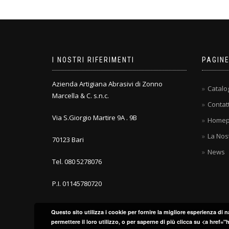
I NOSTRI RIFERIMENTI
PAGIN
Azienda Artigiana Abrasivi di Zonno
Catalo
Marcella & C. s.n.c.
Contatt
Via S.Giorgio Martire 9A . 9B
Homep
La Nost
70123 Bari
News
Tel. 080 5278076
P.I. 01145780720
Questo sito utilizza i cookie per fornire la migliore esperienza di n
permettere il loro utilizzo, o per saperne di più clicca su <a hr