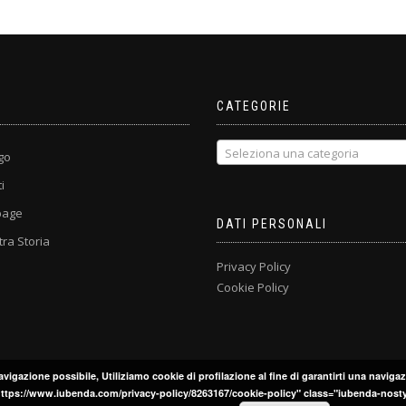
E
CATEGORIE
Seleziona una categoria
go
i
age
DATI PERSONALI
ra Storia
Privacy Policy
Cookie Policy
avigazione possibile, Utiliziamo cookie di profilazione al fine di garantirti una navigaz
ef="https://www.iubenda.com/privacy-policy/8263167/cookie-policy" class="iubenda-nost