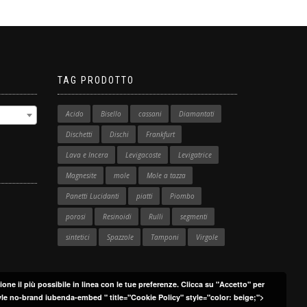
TAG PRODOTTO
Acido
Bisello
cassani
Diamantati
Dischetti
Dischi
Frankfurt
Lava e Incera
Levigacoste
Levigatrice
Magnesite
mole
Mole a tazza
Panetti Lucidanti
piatti
Piombo
porosi
Resinoidi
Rulli
segmenti
sintetici
Spazzole
Tamponi
Virgole
ione il più possibile in linea con le tue preferenze. Clicca su "Accetto" per
yle no-brand iubenda-embed " title="Cookie Policy" style="color: beige;">