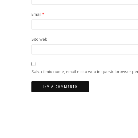
Email
*
Sito web
Salva il mio nome, email e sito web in questo browser p