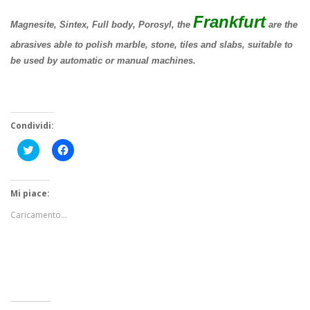
Frankfurt
Magnesite, Sintex, Full body, Porosyl, the
are the
abrasives able to polish marble, stone, tiles and slabs, suitable to
be used by automatic or manual machines.
Condividi:
Fai
Fai
clic
clic
qui
per
per
condividere
condividere
su
su
Facebook
Mi piace:
Twitter
(Si
(Si
apre
Caricamento...
apre
in
in
una
una
nuova
nuova
finestra)
finestra)