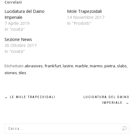
Correlati
Lucidatura del Daino
Mole Trapezoidali
Imperiale
14 Novembre 2017
7 Aprile 2019
In "Prodotti"
In "novità"
Sezione News
30 Ottobre 2017
In "novità"
Etichettato
abrasives
,
frankfurt
,
lastre
,
marble
,
marmo
,
pietra
,
slabs
,
stones
,
tiles
Navigazione
←
LE MOLE TRAPEZOIDALI
LUCIDATURA DEL DAINO
IMPERIALE
→
articoli