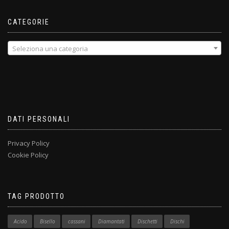
CATEGORIE
Seleziona una categoria
DATI PERSONALI
Privacy Policy
Cookie Policy
TAG PRODOTTO
Acido
Bisello
cassani
Diamantati
Dischetti
Dischi