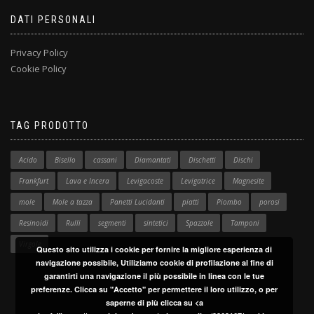
DATI PERSONALI
Privacy Policy
Cookie Policy
TAG PRODOTTO
Acido
Bisello
cassani
Diamantati
Dischetti
Dischi
Frankfurt
Lava e Incera
Levigacoste
Levigatrice
Magnesite
mole
Mole a tazza
Panetti Lucidanti
piatti
Piombo
porosi
Resinoidi
Rulli
segmenti
sintetici
Spazzole
Tamponi
Virgole
Questo sito utilizza i cookie per fornire la migliore esperienza di
navigazione possibile, Utiliziamo cookie di profilazione al fine di
garantirti una navigazione il più possibile in linea con le tue
preferenze. Clicca su "Accetto" per permettere il loro utilizzo, o per
saperne di più clicca su <a