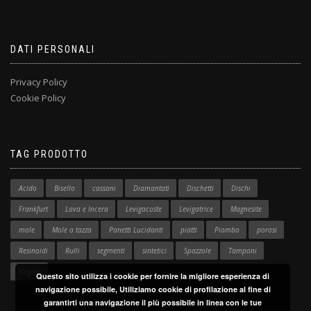
DATI PERSONALI
Privacy Policy
Cookie Policy
TAG PRODOTTO
Acido
Bisello
cassani
Diamantati
Dischetti
Dischi
Frankfurt
Lava e Incera
Levigacoste
Levigatrice
Magnesite
mole
Mole a tazza
Panetti Lucidanti
piatti
Piombo
porosi
Resinoidi
Rulli
segmenti
sintetici
Spazzole
Tamponi
Virgole
Questo sito utilizza i cookie per fornire la migliore esperienza di
navigazione possibile, Utiliziamo cookie di profilazione al fine di
garantirti una navigazione il più possibile in linea con le tue