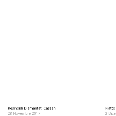
Resinoidi Diamantati Cassani
Piatto
28 Novembre 2017
2 Dic