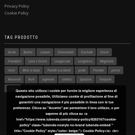
Privacy Policy
Cookie Policy
TAG PRODOTTO
Acido
Bisello
cassani
Diamantati
Dischetti
Dischi
Frankfurt
Lava e Incera
Levigacoste
Levigatrice
Magnesite
mole
Mole a tazza
Panetti Lucidanti
piatti
Piombo
porosi
Resinoidi
Rulli
segmenti
sintetici
Spazzole
Tamponi
Virgole
Questo sito utilizza i cookie per fornire la migliore esperienza di
navigazione possibile, Utiliziamo cookie di profilazione al fine di
garantirti una navigazione il più possibile in linea con le tue
preferenze. Clicca su "Accetto" per permettere il loro utilizzo, o per
saperne di più clicca su <a
href="https://www.iubenda.com/privacy-policy/8263167/cookie-
policy" class="iubenda-nostyle no-brand iubenda-embed "
title="Cookie Policy" style="color: beige;"> Cookie Policy</a> <br>