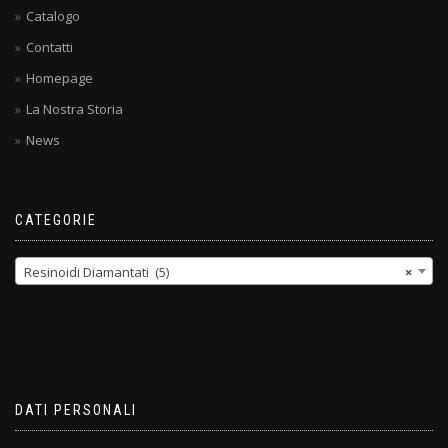
Catalogo
Contatti
Homepage
La Nostra Storia
News
CATEGORIE
Resinoidi Diamantati (5)
×
DATI PERSONALI