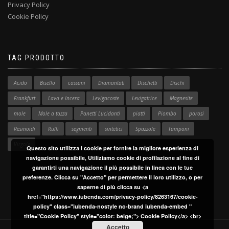
Privacy Policy
Cookie Policy
TAG PRODOTTO
Acido
Bisello
cassani
Diamantati
Dischetti
Dischi
Frankfurt
Lava e Incera
Levigacoste
Levigatrice
Magnesite
mole
Mole a tazza
Panetti Lucidanti
piatti
Piombo
porosi
Resinoidi
Rulli
segmenti
sintetici
Spazzole
Tamponi
Virgole
Questo sito utilizza i cookie per fornire la migliore esperienza di
navigazione possibile, Utiliziamo cookie di profilazione al fine di
garantirti una navigazione il più possibile in linea con le tue
preferenze. Clicca su "Accetto" per permettere il loro utilizzo, o per
saperne di più clicca su <a
href="https://www.iubenda.com/privacy-policy/8263167/cookie-
policy" class="iubenda-nostyle no-brand iubenda-embed "
title="Cookie Policy" style="color: beige;"> Cookie Policy</a> <br>
Accetto