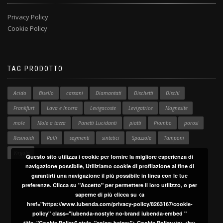
Privacy Policy
Cookie Policy
TAG PRODOTTO
Acido
Bisello
cassani
Diamantati
Dischetti
Dischi
Frankfurt
Lava e Incera
Levigacoste
Levigatrice
Magnesite
mole
Mole a tazza
Panetti Lucidanti
piatti
Piombo
porosi
Resinoidi
Rulli
segmenti
sintetici
Spazzole
Tamponi
Virgole
Questo sito utilizza i cookie per fornire la migliore esperienza di
navigazione possibile, Utiliziamo cookie di profilazione al fine di
garantirti una navigazione il più possibile in linea con le tue
preferenze. Clicca su "Accetto" per permettere il loro utilizzo, o per
saperne di più clicca su <a
href="https://www.iubenda.com/privacy-policy/8263167/cookie-
policy" class="iubenda-nostyle no-brand iubenda-embed "
title="Cookie Policy" style="color: beige;"> Cookie Policy</a> <br>