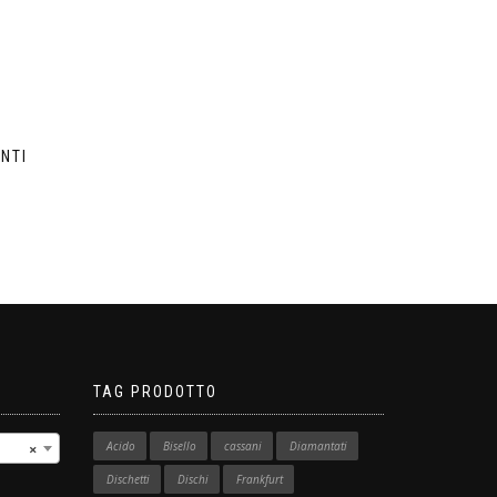
NTI
TAG PRODOTTO
Acido
Bisello
cassani
Diamantati
×
Dischetti
Dischi
Frankfurt