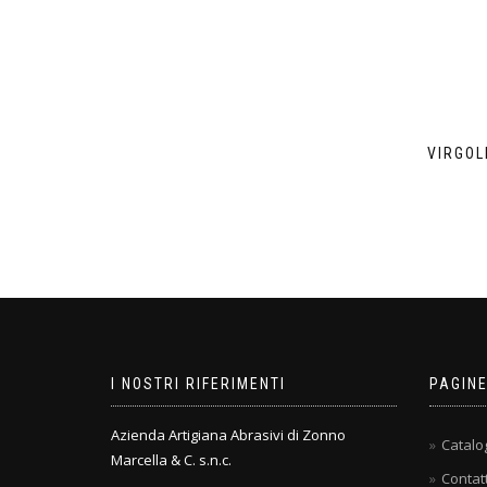
VIRGOL
I NOSTRI RIFERIMENTI
PAGIN
Azienda Artigiana Abrasivi di Zonno
Catalo
Marcella & C. s.n.c.
Contatt